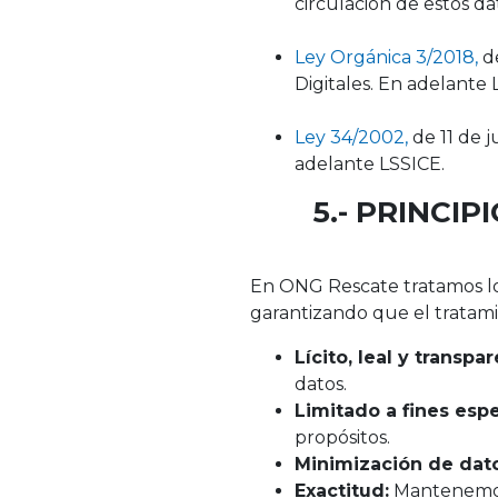
circulación de estos d
Ley Orgánica 3/2018
,
de
Digitales. En adelant
Ley 34/2002
,
de 11 de j
adelante LSSICE.
5.- PRINCI
En ONG Rescate tratamos los
garantizando que el tratami
Lícito, leal y transpa
datos.
Limitado a fines espe
propósitos.
Minimización de dato
Exactitud:
Mantenemos 