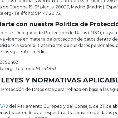
uestras o oficinas: Avenida de Córdoba 15, 3ª planta. 280
da de Córdoba 15, 3ª planta. 28026, Madrid (Madrid), Espa
.org- Teléfono: 914 47 28 72
rte con nuestra Política de Protecci
n un Delegado de Protección de Datos (DPO), cuya fun
a vigente en materia de protección de datos dentro de n
asistencia sobre el tratamiento de sus datos personales
 los siguientes medios:
B87984621
e.org- Teléfono: 911134963
- LEYES Y NORMATIVAS APLICAB
y Protección de Datos está desarrollada en base a las sig
/679
del Parlamento Europeo y del Consejo, de 27 de abril
nas físicas en lo que respecta al tratamiento de datos per