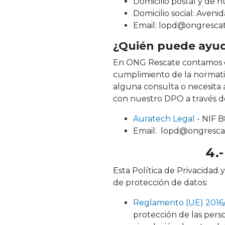
Domicilio postal y de n
Domicilio social: Aveni
Email: lopd@ongrescate
¿Quién puede ayuda
En ONG Rescate contamos co
cumplimiento de la normativ
alguna consulta o necesita 
con nuestro DPO a través de
Auratech Legal
- NIF 
Email: lopd@ongrescat
4.
Esta Política de Privacidad 
de protección de datos:
Reglamento (UE) 2016
protección de las perso