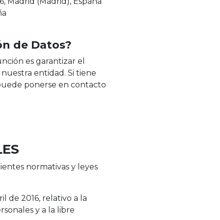
26, Madrid (Madrid), España
ña
ón de Datos?
ción es garantizar el
uestra entidad. Si tiene
, puede ponerse en contacto
LES
uientes normativas y leyes
 de 2016, relativo a la
sonales y a la libre