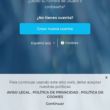
¿Olvidó su nombre de usuario o
contraseña?
¿No tienes cuenta?
Crear nueva cuenta
Cookies
Español ‎(es)‎
x
Para continuar usando este sitio web, debe aceptar
nuestras políticas:
AVISO LEGAL
POLÍTICA DE PRIVACIDAD
POLÍTICA DE
COOKIES
Continuar