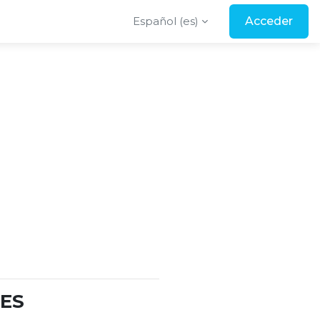
Español ‎(es)‎
Acceder
IES