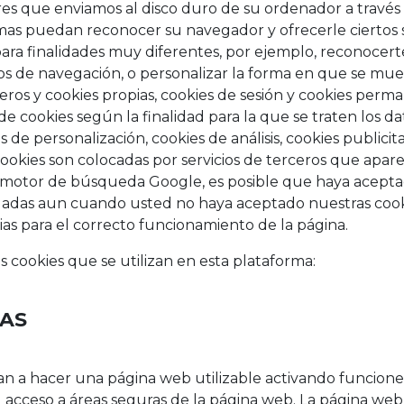
ores que enviamos al disco duro de su ordenador a trav
mas puedan reconocer su navegador y ofrecerle ciertos se
ara finalidades muy diferentes, por ejemplo, reconocer
os de navegación, o personalizar la forma en que se mues
ceros y cookies propias, cookies de sesión y cookies perma
 de cookies según la finalidad para la que se traten los d
s de personalización, cookies de análisis, cookies publicit
okies son colocadas por servicios de terceros que apare
un motor de búsqueda Google, es posible que haya aceptad
ladas aun cuando usted no haya aceptado nuestras cookie
ias para el correcto funcionamiento de la página.
s cookies que se utilizan en esta plataforma:
DAS
an a hacer una página web utilizable activando funcione
l acceso a áreas seguras de la página web. La página w